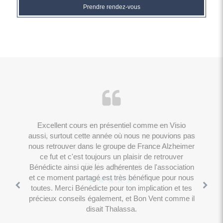
Prendre rendez-vous
Sophrologue tout en douceur et bienveillance. Dans
Détente et sérénité assurée Bénédicte est très
Excellent cours en présentiel comme en Visio
douce et a notre écoute excellente sophrologue je la
aussi, surtout cette année où nous ne pouvions pas
l'écoute et à la recherche des meilleures solutions
pour aider au quotidien. Femme extraordinaire dans
nous retrouver dans le groupe de France Alzheimer
conseil a tte personne qui veut avancer ds la vie
ce fut et c'est toujours un plaisir de retrouver
sa douceur et son professionnalisme.
Billo chantal
Bénédicte ainsi que les adhérentes de l'association
Sandrine B
et ce moment partagé est très bénéfique pour nous
toutes. Merci Bénédicte pour ton implication et tes
précieux conseils également, et Bon Vent comme il
disait Thalassa.