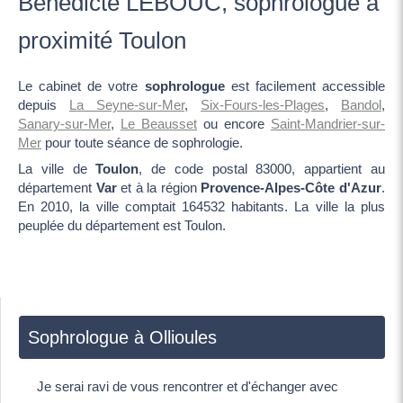
Bénédicte LEBOUC, sophrologue à
proximité Toulon
Le cabinet de votre
sophrologue
est facilement accessible
depuis
La Seyne-sur-Mer
,
Six-Fours-les-Plages
,
Bandol
,
Sanary-sur-Mer
,
Le Beausset
ou encore
Saint-Mandrier-sur-
Mer
pour toute séance de sophrologie.
La ville de
Toulon
, de code postal 83000, appartient au
département
Var
et à la région
Provence-Alpes-Côte d'Azur
.
En 2010, la ville comptait 164532 habitants. La ville la plus
peuplée du département est Toulon.
Sophrologue à Ollioules
Je serai ravi de vous rencontrer et d'échanger avec